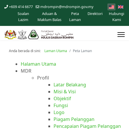
+609 414 6677
mdrompin@mdrompin.gov.my
Soalan
Aduan &
Peta
Direktori
Hubungi
Lazim
Maklum Balas
Laman
Kami
Anda berada di sini:
Laman Utama
Peta Laman
Halaman Utama
MDR
Profil
Latar Belakang
Misi & Visi
Objektif
Fungsi
Logo
Piagam Pelanggan
Pencapaian Piagam Pelanggan