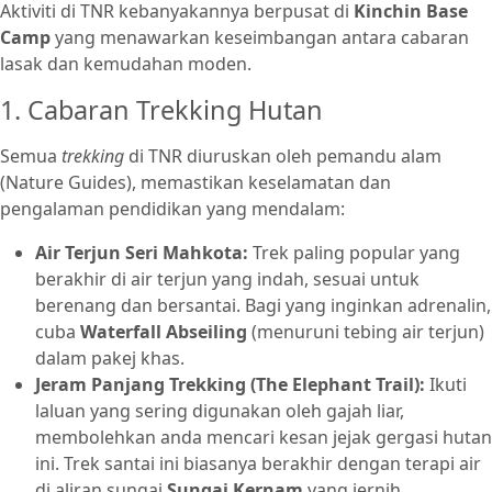
Aktiviti di TNR kebanyakannya berpusat di
Kinchin Base
Camp
yang menawarkan keseimbangan antara cabaran
lasak dan kemudahan moden.
1. Cabaran Trekking Hutan
Semua
trekking
di TNR diuruskan oleh pemandu alam
(Nature Guides), memastikan keselamatan dan
pengalaman pendidikan yang mendalam:
Air Terjun Seri Mahkota:
Trek paling popular yang
berakhir di air terjun yang indah, sesuai untuk
berenang dan bersantai. Bagi yang inginkan adrenalin,
cuba
Waterfall Abseiling
(menuruni tebing air terjun)
dalam pakej khas.
Jeram Panjang Trekking (The Elephant Trail):
Ikuti
laluan yang sering digunakan oleh gajah liar,
membolehkan anda mencari kesan jejak gergasi hutan
ini. Trek santai ini biasanya berakhir dengan terapi air
di aliran sungai
Sungai Kernam
yang jernih.