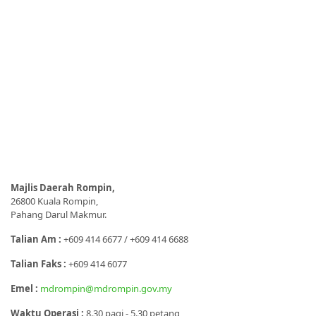
Majlis Daerah Rompin,
26800 Kuala Rompin,
Pahang Darul Makmur.
Talian Am :
+609 414 6677 / +609 414 6688
Talian Faks :
+609 414 6077
Emel :
mdrompin@mdrompin.gov.my
Waktu Operasi :
8.30 pagi - 5.30 petang