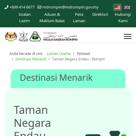
+609 414 6677
mdrompin@mdrompin.gov.my
Soalan
Aduan &
Peta
Direktori
Hubungi
Lazim
Maklum Balas
Laman
Kami
Anda berada di sini:
Laman Utama
Pelawat
Destinasi Menarik
Taman Negara Endau - Rompin
Destinasi Menarik
Taman
Negara
Endau -