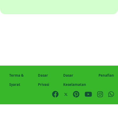
Terma &
Dasar
Dasar
Penafian
Syarat
Privasi
Keselamatan