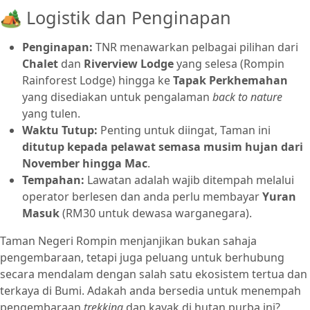
🏕️ Logistik dan Penginapan
Penginapan:
TNR menawarkan pelbagai pilihan dari
Chalet
dan
Riverview Lodge
yang selesa (Rompin
Rainforest Lodge) hingga ke
Tapak Perkhemahan
yang disediakan untuk pengalaman
back to nature
yang tulen.
Waktu Tutup:
Penting untuk diingat, Taman ini
ditutup kepada pelawat semasa musim hujan dari
November hingga Mac
.
Tempahan:
Lawatan adalah wajib ditempah melalui
operator berlesen dan anda perlu membayar
Yuran
Masuk
(RM30 untuk dewasa warganegara).
Taman Negeri Rompin menjanjikan bukan sahaja
pengembaraan, tetapi juga peluang untuk berhubung
secara mendalam dengan salah satu ekosistem tertua dan
terkaya di Bumi. Adakah anda bersedia untuk menempah
pengembaraan
trekking
dan kayak di hutan purba ini?