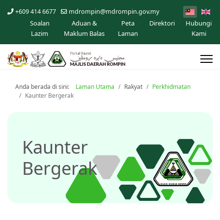
+609 414 6677
mdrompin@mdrompin.gov.my
Soalan
Aduan &
Peta
Direktori
Hubungi
Lazim
Maklum Balas
Laman
Kami
Anda berada di sini:
Laman Utama
Rakyat
Perkhidmatan
Kaunter Bergerak
Kaunter
Bergerak