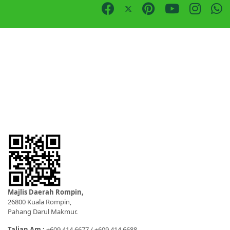
Majlis Daerah Rompin,
26800 Kuala Rompin,
Pahang Darul Makmur.
Talian Am :
+609 414 6677 / +609 414 6688