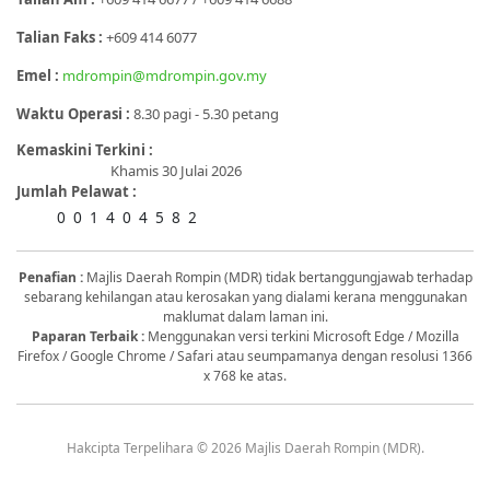
Talian Faks :
+609 414 6077
Emel :
mdrompin@mdrompin.gov.my
Waktu Operasi :
8.30 pagi - 5.30 petang
Kemaskini Terkini :
Khamis 30 Julai 2026
Jumlah Pelawat :
0
0
1
4
0
4
5
8
2
Penafian :
Majlis Daerah Rompin (MDR) tidak bertanggungjawab terhadap
sebarang kehilangan atau kerosakan yang dialami kerana menggunakan
maklumat dalam laman ini.
Paparan Terbaik :
Menggunakan versi terkini Microsoft Edge / Mozilla
Firefox / Google Chrome / Safari atau seumpamanya dengan resolusi 1366
x 768 ke atas.
Hakcipta Terpelihara © 2026 Majlis Daerah Rompin (MDR).