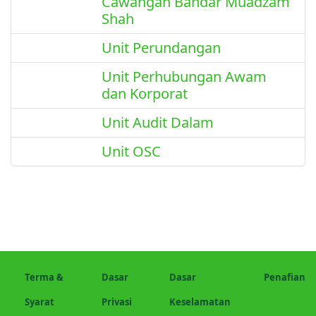
Cawangan Bandar Muadzam
Shah
Unit Perundangan
Unit Perhubungan Awam
dan Korporat
Unit Audit Dalam
Unit OSC
Terma &
Dasar
Dasar
Penafian
Syarat
Privasi
Keselamatan