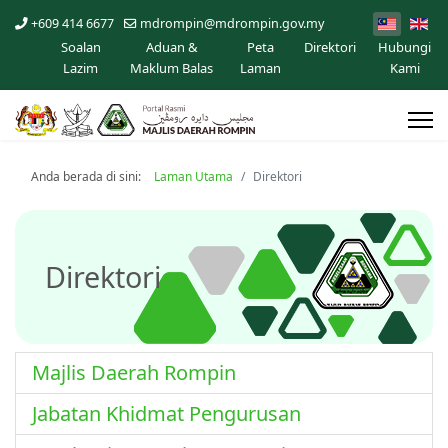
+609 414 6677
mdrompin@mdrompin.gov.my
Soalan
Aduan &
Peta
Direktori
Hubungi
Lazim
Maklum Balas
Laman
Kami
Anda berada di sini:
Laman Utama
Direktori
Direktori
Majlis Daerah Rompin
Jabatan Khidmat Pengurusan