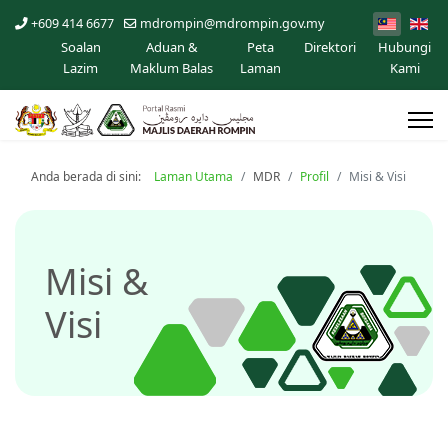
+609 414 6677
mdrompin@mdrompin.gov.my
Soalan
Aduan &
Peta
Direktori
Hubungi
Lazim
Maklum Balas
Laman
Kami
Anda berada di sini:
Laman Utama
MDR
Profil
Misi & Visi
Misi &
Visi