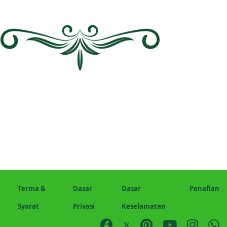
Terma &
Dasar
Dasar
Penafian
Syarat
Privasi
Keselamatan