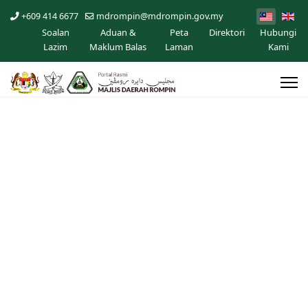
+609 414 6677
mdrompin@mdrompin.gov.my
Soalan
Aduan &
Peta
Direktori
Hubungi
Lazim
Maklum Balas
Laman
Kami