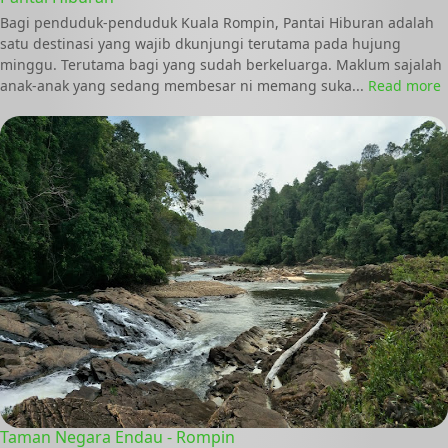
Bagi penduduk-penduduk Kuala Rompin, Pantai Hiburan adalah
satu destinasi yang wajib dkunjungi terutama pada hujung
minggu. Terutama bagi yang sudah berkeluarga. Maklum sajalah
anak-anak yang sedang membesar ni memang suka...
Read more
Taman Negara Endau - Rompin