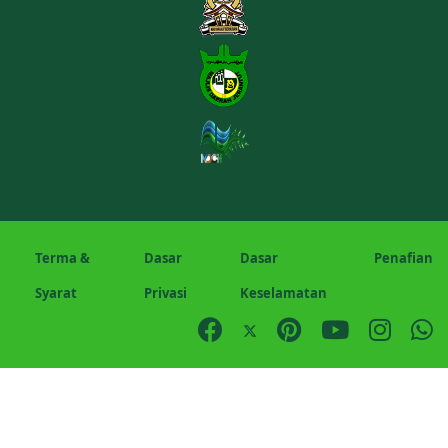
Terma &
Dasar
Dasar
Penafian
Syarat
Privasi
Keselamatan