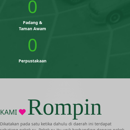
0
Padang &
Taman Awam
0
Perpustakaan
Rompin
KAMI
Dikatakan pada satu ketika dahulu di daerah ini terdapat
sebatang pokok ru. Pokok ru itu unik berbanding dengan pokok-