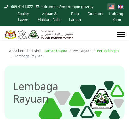
+609 414 6677
mdrompin@mdrompin.gov.my
Soalan
Aduan &
Peta
Direktori
Hubungi
Lazim
Maklum Balas
Laman
Kami
Anda berada di sini:
Laman Utama
Perniagaan
Perundangan
Lembaga Rayuan
Lembaga
Rayuan