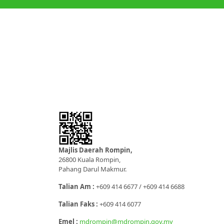
Majlis Daerah Rompin,
26800 Kuala Rompin,
Pahang Darul Makmur.
Talian Am :
+609 414 6677 / +609 414 6688
Talian Faks :
+609 414 6077
Emel :
mdrompin@mdrompin.gov.my