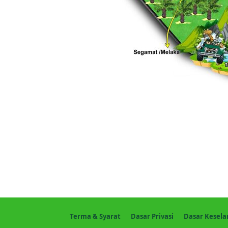
Terma & Syarat
Dasar Privasi
Dasar Kesel