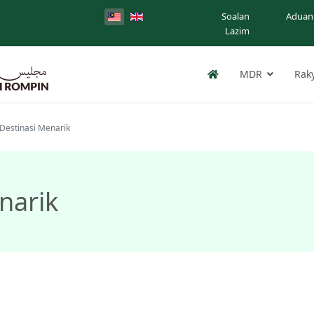
Soalan
Aduan
Lazim
MDR
Rak
 Destinasi Menarik
narik