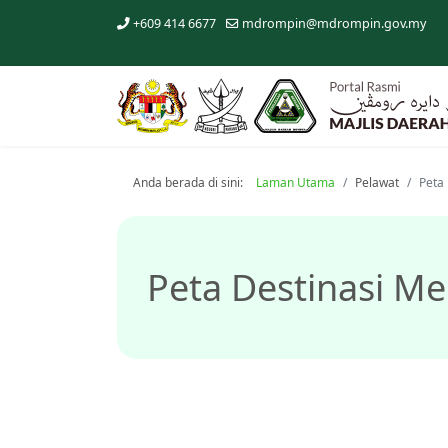
+609 414 6677
mdrompin@mdrompin.gov.my
Anda berada di sini:
Laman Utama
Pelawat
Peta
Peta Destinasi Me