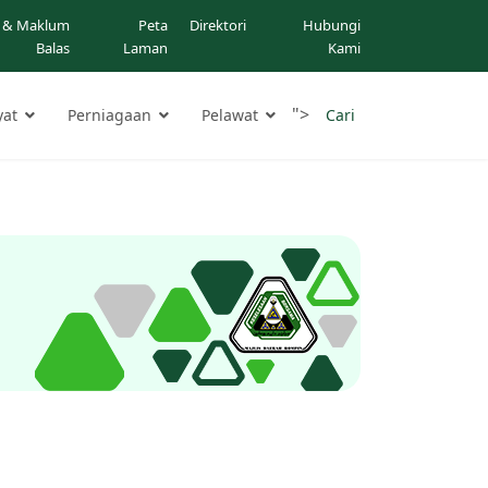
 & Maklum
Peta
Direktori
Hubungi
Balas
Laman
Kami
">
yat
Perniagaan
Pelawat
Cari