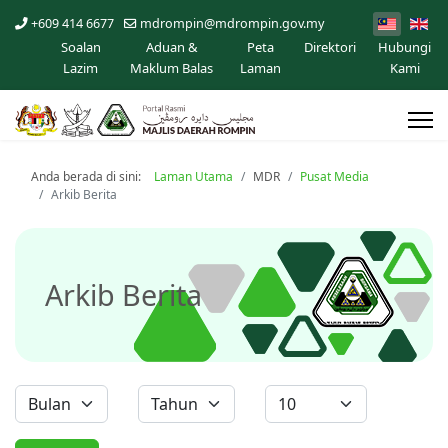
+609 414 6677
mdrompin@mdrompin.gov.my
Soalan
Aduan &
Peta
Direktori
Hubungi
Lazim
Maklum Balas
Laman
Kami
Anda berada di sini:
Laman Utama
MDR
Pusat Media
Arkib Berita
Arkib Berita