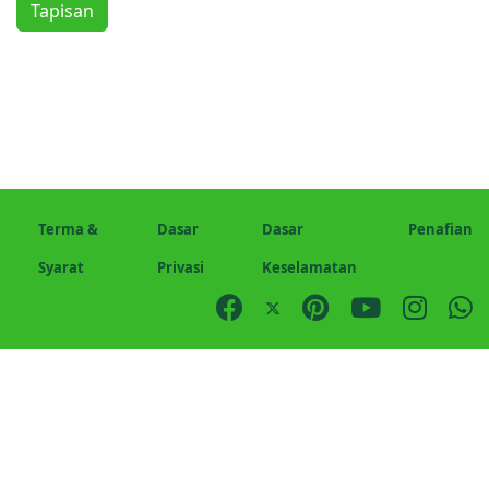
Tapisan
Terma &
Dasar
Dasar
Penafian
Syarat
Privasi
Keselamatan