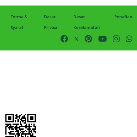
Terma &
Dasar
Dasar
Penafian
Syarat
Privasi
Keselamatan