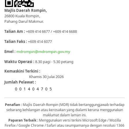
Majlis Daerah Rompin,
26800 Kuala Rompin,
Pahang Darul Makmur.
Talian Am :
+609 414 6677 / +609 414 6688
Talian Faks :
+609 414 6077
Emel :
mdrompin@mdrompin.gov.my
Waktu Operasi :
8.30 pagi - 5.30 petang
Kemaskini Terkini :
Khamis 30 Julai 2026
Jumlah Pelawat :
0
0
1
4
0
4
7
0
5
Penafian :
Majlis Daerah Rompin (MDR) tidak bertanggungjawab terhadap
sebarang kehilangan atau kerosakan yang dialami kerana menggunakan
maklumat dalam laman ini.
Paparan Terbaik :
Menggunakan versi terkini Microsoft Edge / Mozilla
Firefox / Google Chrome / Safari atau seumpamanya dengan resolusi 1366