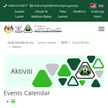
+609 414 6677
mdrompin@mdrompin.gov.my
Soalan
Aduan &
Peta
Direktori
Hubungi
Lazim
Maklum Balas
Laman
Kami
Anda berada di sini:
Laman Utama
MDR
Pusat Media
Aktiviti
Aktiviti
Events Calendar