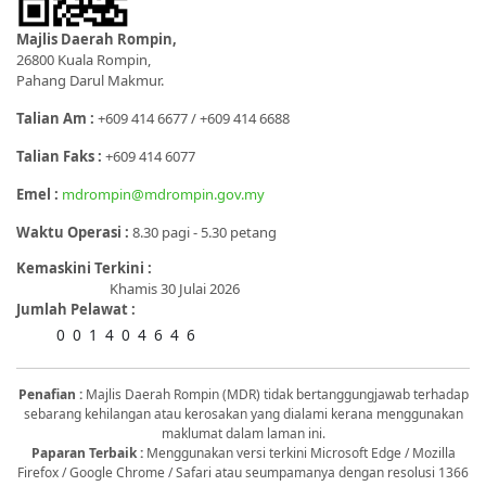
Majlis Daerah Rompin,
26800 Kuala Rompin,
Pahang Darul Makmur.
Talian Am :
+609 414 6677 / +609 414 6688
Talian Faks :
+609 414 6077
Emel :
mdrompin@mdrompin.gov.my
Waktu Operasi :
8.30 pagi - 5.30 petang
Kemaskini Terkini :
Khamis 30 Julai 2026
Jumlah Pelawat :
0
0
1
4
0
4
6
4
6
Penafian :
Majlis Daerah Rompin (MDR) tidak bertanggungjawab terhadap
sebarang kehilangan atau kerosakan yang dialami kerana menggunakan
maklumat dalam laman ini.
Paparan Terbaik :
Menggunakan versi terkini Microsoft Edge / Mozilla
Firefox / Google Chrome / Safari atau seumpamanya dengan resolusi 1366