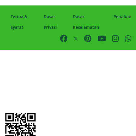
Terma &
Dasar
Dasar
Penafian
Syarat
Privasi
Keselamatan