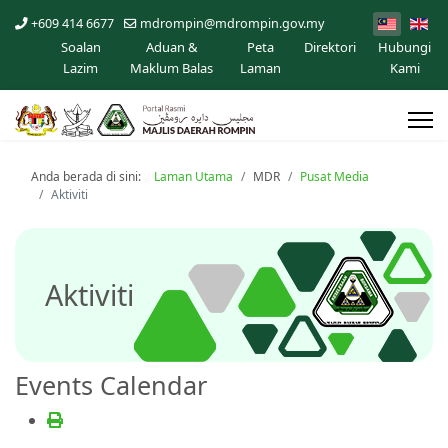
+609 414 6677
mdrompin@mdrompin.gov.my
Soalan
Aduan &
Peta
Direktori
Hubungi
Lazim
Maklum Balas
Laman
Kami
Anda berada di sini:
Laman Utama
MDR
Pusat Media
Aktiviti
Aktiviti
Events Calendar