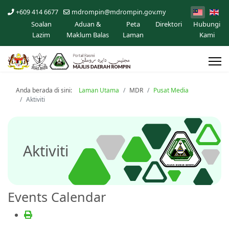
+609 414 6677
mdrompin@mdrompin.gov.my
Soalan
Aduan &
Peta
Direktori
Hubungi
Lazim
Maklum Balas
Laman
Kami
Anda berada di sini:
Laman Utama
MDR
Pusat Media
Aktiviti
Aktiviti
Events Calendar