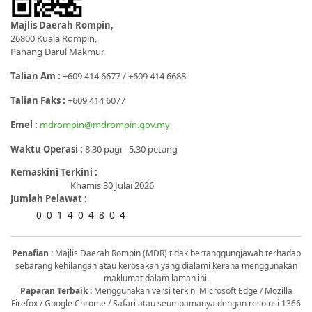
Majlis Daerah Rompin,
26800 Kuala Rompin,
Pahang Darul Makmur.
Talian Am :
+609 414 6677 / +609 414 6688
Talian Faks :
+609 414 6077
Emel :
mdrompin@mdrompin.gov.my
Waktu Operasi :
8.30 pagi - 5.30 petang
Kemaskini Terkini :
Khamis 30 Julai 2026
Jumlah Pelawat :
0
0
1
4
0
4
8
0
4
Penafian :
Majlis Daerah Rompin (MDR) tidak bertanggungjawab terhadap
sebarang kehilangan atau kerosakan yang dialami kerana menggunakan
maklumat dalam laman ini.
Paparan Terbaik :
Menggunakan versi terkini Microsoft Edge / Mozilla
Firefox / Google Chrome / Safari atau seumpamanya dengan resolusi 1366