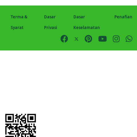
Terma &
Dasar
Dasar
Penafian
Syarat
Privasi
Keselamatan