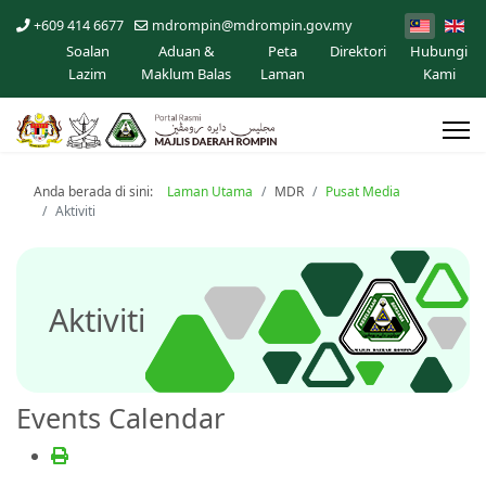
+609 414 6677
mdrompin@mdrompin.gov.my
Soalan
Aduan &
Peta
Direktori
Hubungi
Lazim
Maklum Balas
Laman
Kami
Anda berada di sini:
Laman Utama
MDR
Pusat Media
Aktiviti
Aktiviti
Events Calendar