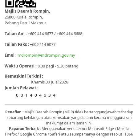
Majlis Daerah Rompin,
26800 Kuala Rompin,
Pahang Darul Makmur.
Talian Am :
+609 414 6677 / +609 414 6688
Talian Faks :
+609 414 6077
Emel :
mdrompin@mdrompin.gov.my
Waktu Operasi :
8.30 pagi - 5.30 petang
Kemaskini Terkini :
Khamis 30 Julai 2026
Jumlah Pelawat :
0
0
1
4
0
4
6
3
4
Penafian :
Majlis Daerah Rompin (MDR) tidak bertanggungjawab terhadap
sebarang kehilangan atau kerosakan yang dialami kerana menggunakan
maklumat dalam laman ini.
Paparan Terbaik :
Menggunakan versi terkini Microsoft Edge / Mozilla
Firefox / Google Chrome / Safari atau seumpamanya dengan resolusi 1366