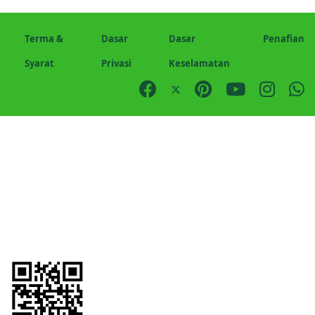
Terma &
Dasar
Dasar
Penafian
Syarat
Privasi
Keselamatan