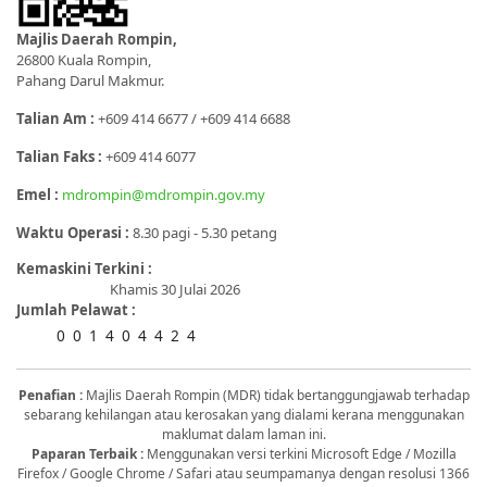
Majlis Daerah Rompin,
26800 Kuala Rompin,
Pahang Darul Makmur.
Talian Am :
+609 414 6677 / +609 414 6688
Talian Faks :
+609 414 6077
Emel :
mdrompin@mdrompin.gov.my
Waktu Operasi :
8.30 pagi - 5.30 petang
Kemaskini Terkini :
Khamis 30 Julai 2026
Jumlah Pelawat :
0
0
1
4
0
4
4
2
4
Penafian :
Majlis Daerah Rompin (MDR) tidak bertanggungjawab terhadap
sebarang kehilangan atau kerosakan yang dialami kerana menggunakan
maklumat dalam laman ini.
Paparan Terbaik :
Menggunakan versi terkini Microsoft Edge / Mozilla
Firefox / Google Chrome / Safari atau seumpamanya dengan resolusi 1366