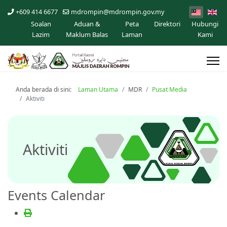
+609 414 6677
mdrompin@mdrompin.gov.my
Soalan
Aduan &
Peta
Direktori
Hubungi
Lazim
Maklum Balas
Laman
Kami
Anda berada di sini:
Laman Utama
MDR
Pusat Media
Aktiviti
Aktiviti
Events Calendar