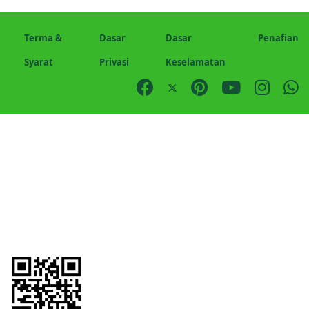
Terma &
Dasar
Dasar
Penafian
Syarat
Privasi
Keselamatan