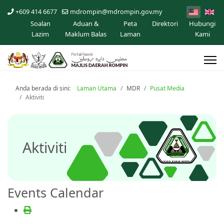
+609 414 6677
mdrompin@mdrompin.gov.my
Soalan
Aduan &
Peta
Direktori
Hubungi
Lazim
Maklum Balas
Laman
Kami
Anda berada di sini:
Laman Utama
MDR
Pusat Media
Aktiviti
Aktiviti
Events Calendar