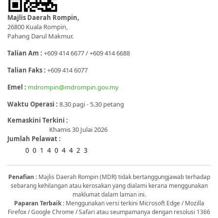
Majlis Daerah Rompin,
26800 Kuala Rompin,
Pahang Darul Makmur.
Talian Am :
+609 414 6677 / +609 414 6688
Talian Faks :
+609 414 6077
Emel :
mdrompin@mdrompin.gov.my
Waktu Operasi :
8.30 pagi - 5.30 petang
Kemaskini Terkini :
Khamis 30 Julai 2026
Jumlah Pelawat :
0
0
1
4
0
4
4
2
3
Penafian :
Majlis Daerah Rompin (MDR) tidak bertanggungjawab terhadap
sebarang kehilangan atau kerosakan yang dialami kerana menggunakan
maklumat dalam laman ini.
Paparan Terbaik :
Menggunakan versi terkini Microsoft Edge / Mozilla
Firefox / Google Chrome / Safari atau seumpamanya dengan resolusi 1366