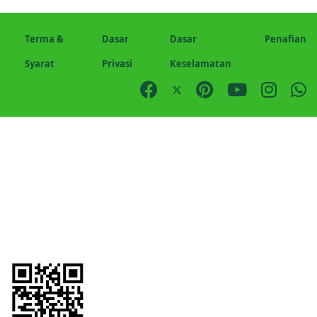
Terma &
Dasar
Dasar
Penafian
Syarat
Privasi
Keselamatan